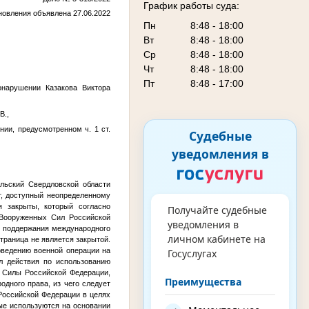
График работы суда:
новления объявлена 27.06.2022
Пн
8:48 - 18:00
Вт
8:48 - 18:00
Ср
8:48 - 18:00
Чт
8:48 - 18:00
Пт
8:48 - 17:00
онарушении Казакова Виктора
В.,
ии, предусмотренном ч. 1 ст.
Судебные
уведомления в
льский Свердловской области
ст, доступный неопределенному
я закрыты, который согласно
Получайте судебные
 Вооруженных Сил Российской
уведомления в
х поддержания международного
личном кабинете на
траница не является закрытой.
оведению военной операции на
Госуслугах
л действия по использованию
 Силы Российской Федерации,
Преимущества
дного права, из чего следует
Российской Федерации в целях
ые используются на основании