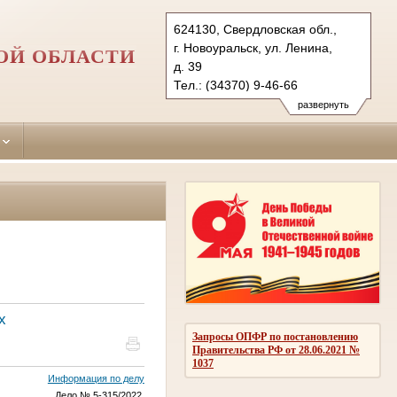
624130, Свердловская обл.,
г. Новоуральск, ул. Ленина,
ОЙ ОБЛАСТИ
д. 39
Тел.: (34370) 9-46-66
novouralsky.svd@sudrf.ru
развернуть
х
Запросы ОПФР по постановлению
Правительства РФ от 28.06.2021 №
1037
Информация по делу
Дело № 5-315/2022