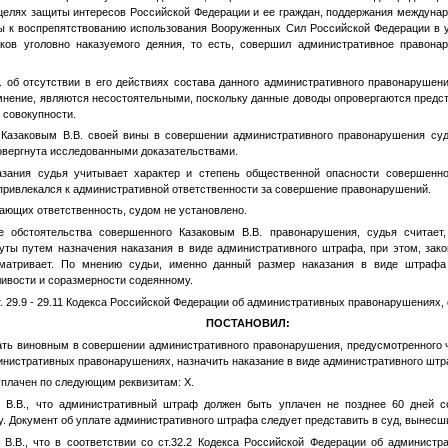
целях защиты интересов Российской Федерации и ее граждан, поддержания междунаро
ы к воспрепятствованию использования Вооруженных Сил Российской Федерации в у
ков уголовно наказуемого деяния, то есть, совершил административное правона
. об отсутствии в его действиях состава данного административного правонарушен
мнение, являются несостоятельными, поскольку данные доводы опровергаются пред
 совокупности.
 Казаковым В.В. своей вины в совершении административного правонарушения суд
овергнута исследованными доказательствами.
азания судья учитывает характер и степень общественной опасности совершенно
он привлекался к административной ответственности за совершение правонарушений.
чающих ответственность, судом не установлено.
е обстоятельства совершенного Казаковым В.В. правонарушения, судья считает,
нуты путем назначения наказания в виде административного штрафа, при этом, зак
атривает. По мнению судьи, именно данный размер наказания в виде штрафа 
ивости и соразмерности содеянному.
т. 29.9 - 29.11 Кодекса Российской Федерации об административных правонарушениях,
ПОСТАНОВИЛ:
ть виновным в совершении административного правонарушения, предусмотренного ча
нистративных правонарушениях, назначить наказание в виде административного штр
плачен по следующим реквизитам: Х.
у В.В., что административный штраф должен быть уплачен не позднее 60 дней с
у. Документ об уплате административного штрафа следует представить в суд, вынесш
 В.В., что в соответствии со ст.32.2 Кодекса Российской Федерации об админист