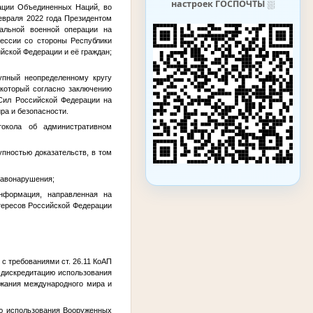
настроек ГОСПОЧТЫ
⛆
зации Объединенных Наций, во
враля 2022 года Президентом
альной военной операции на
ессии со стороны Республики
йской Федерации и её граждан;
тупный неопределенному кругу
 который согласно заключению
Сил Российской Федерации на
ра и безопасности.
токола об административном
пностью доказательств, в том
равонарушения;
информация, направленная на
тересов Российской Федерации
 с требованиями ст. 26.11 КоАП
 дискредитацию использования
ржания международного мира и
ию использования Вооруженных