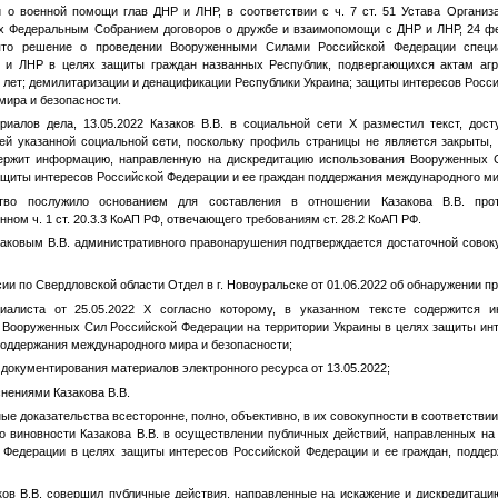
 о военной помощи глав ДНР и ЛНР, в соответствии с ч. 7 ст. 51 Устава Органи
х Федеральным Собранием договоров о дружбе и взаимопомощи с ДНР и ЛНР, 24 фе
ято решение о проведении Вооруженными Силами Российской Федерации специ
 и ЛНР в целях защиты граждан названных Республик, подвергающихся актам агр
 лет; демилитаризации и денацификации Республики Украина; защиты интересов Росси
мира и безопасности.
риалов дела, 13.05.2022 Казаков В.В. в социальной сети Х разместил текст, дос
ей указанной социальной сети, поскольку профиль страницы не является закрыты,
одержит информацию, направленную на дискредитацию использования Вооруженных 
ащиты интересов Российской Федерации и ее граждан поддержания международного ми
ство послужило основанием для составления в отношении Казакова В.В. про
ом ч. 1 ст. 20.3.3 КоАП РФ, отвечающего требованиям ст. 28.2 КоАП РФ.
аковым В.В. административного правонарушения подтверждается достаточной совоку
и по Свердловской области Отдел в г. Новоуральске от 01.06.2022 об обнаружении п
иалиста от 25.05.2022 Х согласно которому, в указанном тексте содержится 
 Вооруженных Сил Российской Федерации на территории Украины в целях защиты ин
 поддержания международного мира и безопасности;
 документирования материалов электронного ресурса от 13.05.2022;
нениями Казакова В.В.
е доказательства всесторонне, полно, объективно, в их совокупности в соответствии
 о виновности Казакова В.В. в осуществлении публичных действий, направленных на
Федерации в целях защиты интересов Российской Федерации и ее граждан, подде
ков В.В. совершил публичные действия, направленные на искажение и дискредитац