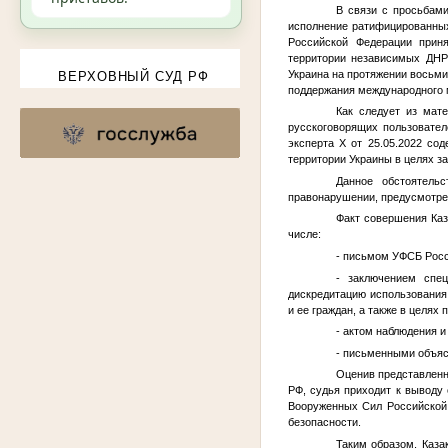
В связи с просьбами
исполнение ратифицированны
Российской Федерации прин
территории независимых ДНР
Украина на протяжении восьми
ВЕРХОВНЫЙ СУД РФ
поддержания международного 
Как следует из мате
русскоговорящих пользовател
эксперта Х от 25.05.2022 с
территории Украины в целях з
Данное обстоятель
правонарушении, предусмотренн
Факт совершения Каз
числе:
- письмом УФСБ Росси
- заключением спец
дискредитацию использования
и ее граждан, а также в целях
- актом наблюдения и
- письменными объяс
Оценив представленны
РФ, судья приходит к выводу
Вооруженных Сил Российской 
безопасности.
Таким образом, Каза