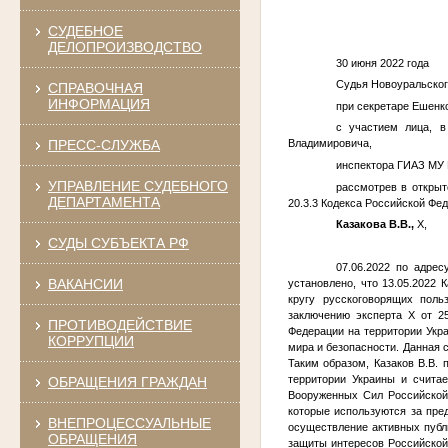
СУДЕБНОЕ
ДЕЛОПРОИЗВОДСТВО
30 июня 2022 года 
Судья Новоуральског
СПРАВОЧНАЯ
ИНФОРМАЦИЯ
при секретаре Ешенко
с участием лица, в
ПРЕСС-СЛУЖБА
Владимировича,
инспектора ГИАЗ МУ М
УПРАВЛЕНИЕ СУДЕБНОГО
рассмотрев в открыт
ДЕПАРТАМЕНТА
20.3.3 Кодекса Российской Фе
Казакова В.В.,
Х,
СУДЫ СУБЪЕКТА РФ
07.06.2022 по адре
ВАКАНСИИ
установлено, что 13.05.2022 
кругу русскоговорящих поль
заключению эксперта Х от 2
ПРОТИВОДЕЙСТВИЕ
Федерации на территории Укр
КОРРУПЦИИ
мира и безопасности. Данная 
Таким образом, Казаков В.В.
территории Украины и счита
ОБРАЩЕНИЯ ГРАЖДАН
Вооруженных Сил Российской
которые используются за пре
ВНЕПРОЦЕССУАЛЬНЫЕ
осуществление активных публ
ОБРАЩЕНИЯ
защиты интересов Российской