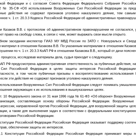
кой Федерации и с согласия Совета Федерации Федерального Собрания Российск
22 № 35-СФ «Об использовании Вооруженных Сил Российской Федерации за пред
ные действия не содержат признаков уголовно наказуемого деяние, тем самы
ное ч. 1 ст. 20.3.3 Кодекса Российской Федерации об административных правонаруш
и Казаков В.В. с протоколом об административном правонарушении не согласился, у
ет право на свободу слова, в связи с чем, может выражать свои мысли открыто.
бном заседании инспектор ГИАЗ МУ МВД России по ЗАТО г. Новоуральск и Свердл
л материал в отношении Казакова В.В. По указанным материалам в отношении Казаков
шении по ч. 1 ст. 20.3.3 КоАП РФ в отношении Казакова В.В., который от дачи поясне
 процесса, исследовав материалы дела, судья приходит к следующему.
 КоАП РФ предусмотрена административная ответственность за публичные действия, 
 Сил Российской Федерации в целях защиты интересов Российской Федерации
пасности, в том числе публичные призывы к воспрепятствованию использования
если эти действия не содержат признаков уголовно наказуемого деяния.
использования Вооруженных Сил Российской Федерации следует понимать умышленн
ношения окружающих к их использованию в вышеуказанных целях.
2 ст. 10 Федерального закона от 31 мая 1996 года № 61-ФЗ «Об обороне» Вооруженны
рганизация, составляющая основу обороны Российской Федерации. Вооруженные
агрессии, направленной против Российской Федерации, для вооруженной защиты цел
ации, а также для выполнения задач в соответствии с федеральными конституцио
оговорами Российской Федерации.
Конституции Российской Федерации Российская Федерация оказывает поддержку соот
прав, обеспечении защиты их интересов.
9.1 Конституции Российской Федерации Российская Федерация принимает меры 