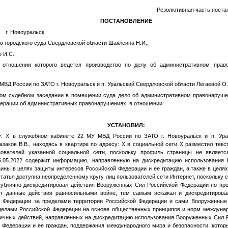
Резолютивная часть поста
ПОСТАНОВЛЕНИЕ
г. Новоуральск
о городского суда Свердловской области Шаклеина Н.И.,
 И.С.,
 отношении которого ведется производство по делу об административном прав
ВД России по ЗАТО г. Новоуральск и п. Уральский Свердловской области Легаевой О.
ом судебном заседании в помещении суда дело об административном правонарушен
дерации об административных правонарушениях, в отношении:
УСТАНОВИЛ:
су: Х в служебном кабинете 22 МУ МВД России по ЗАТО г. Новоуральск и п. Ура
Казаков В.В., находясь в квартире по адресу: Х в социальной сети Х разместил тек
зователей указанной социальной сети, поскольку профиль страницы не являетс
5.05.2022 содержит информацию, направленную на дискредитацию использования
аины в целях защиты интересов Российской Федерации и ее граждан, а также в целя
статья доступна неопределенному кругу лиц пользователей сети Интернет, поскольку с
 публично дискредитировал действия Вооруженных Сил Российской Федерации по пр
ет данные действия равносильными войне, тем самым искажал и дискредитирова
 Федерации за пределами территории Российской Федерации и сами Вооруженные
делами Российской Федерации на основе общественных принципов и норм междунаро
ичных действий, направленных на дискредитацию использования Вооруженных Сил 
 Федерации и ее граждан, поддержания международного мира и безопасности, котор