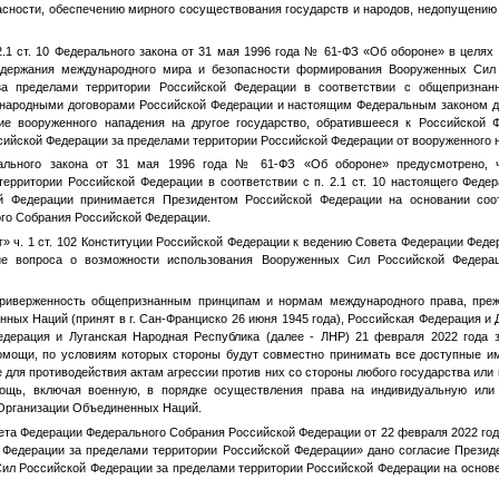
асности, обеспечению мирного сосуществования государств и народов, недопущению
. 2.1 ст. 10 Федерального закона от 31 мая 1996 года № 61-ФЗ «Об обороне» в целя
ддержания международного мира и безопасности формирования Вооруженных Сил
 за пределами территории Российской Федерации в соответствии с общепризна
ународными договорами Российской Федерации и настоящим Федеральным законом д
ие вооруженного нападения на другое государство, обратившееся к Российской 
сийской Федерации за пределами территории Российской Федерации от вооруженного н
рального закона от 31 мая 1996 года № 61-ФЗ «Об обороне» предусмотрено, 
территории Российской Федерации в соответствии с п. 2.1 ст. 10 настоящего Феде
 Федерации принимается Президентом Российской Федерации на основании соо
го Собрания Российской Федерации.
«г» ч. 1 ст. 102 Конституции Российской Федерации к ведению Совета Федерации Фед
ие вопроса о возможности использования Вооруженных Сил Российской Федерац
риверженность общепризнанным принципам и нормам международного права, преж
ных Наций (принят в г. Сан-Франциско 26 июня 1945 года), Российская Федерация и
едерация и Луганская Народная Республика (далее - ЛНР) 21 февраля 2022 года 
омощи, по условиям которых стороны будут совместно принимать все доступные и
е для противодействия актам агрессии против них со стороны любого государства или 
ощь, включая военную, в порядке осуществления права на индивидуальную или
а Организации Объединенных Наций.
та Федерации Федерального Собрания Российской Федерации от 22 февраля 2022 го
Федерации за пределами территории Российской Федерации» дано согласие Презид
ил Российской Федерации за пределами территории Российской Федерации на основ