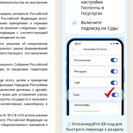
настройки
 вмешательства во внутренние
Госпочты в
Госуслугах
х защиты интересов Российской
 Российской Федерации могут
Включите
✅
нными принципами и нормами
подписку на Суды
ля решения следующих задач:
Федерации с соответствующей
ападения на них.
что решение об оперативном
рального закона формирований
тветствующего постановления
ерального Собрания Российской
ии за пределами территории
де всего, целям и принципам
 Донецкая Народная Республика
заключили договоры о дружбе,
м меры для устранения угрозы
группы государств и оказывать
 коллективную самооборону в
да № 35-СФ «Об использовании
енту Российской Федерации на
⛆
Отсканируйте QR-код для
е общепризнанных принципов и
быстрого перехода к разделу