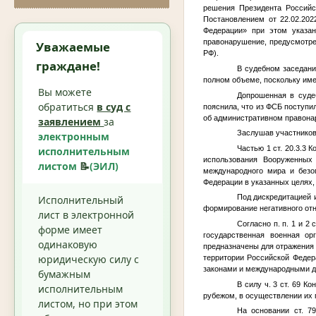
решения Президента Российс
Постановлением от 22.02.20
Федерации» при этом указан
правонарушение, предусмотрен
Уважаемые
РФ).
граждане!
В судебном заседани
полном объеме, поскольку име
Вы можете
Допрошенная в суде
обратиться
в суд с
пояснила, что из ФСБ поступи
об административном правонару
заявлением
за
Заслушав участников
электронным
Частью 1 ст. 20.3.3
исполнительным
использования Вооруженных
листом
📝
(ЭИЛ)
международного мира и безо
Федерации в указанных целях, 
Под дискредитацией 
Исполнительный
формирование негативного от
лист в электронной
Согласно п. п. 1 и 
форме имеет
государственная военная о
одинаковую
предназначены для отражения 
юридическую силу с
территории Российской Федер
законами и международными д
бумажным
В силу ч. 3 ст. 69 
исполнительным
рубежом, в осуществлении их 
листом, но при этом
На основании ст. 7