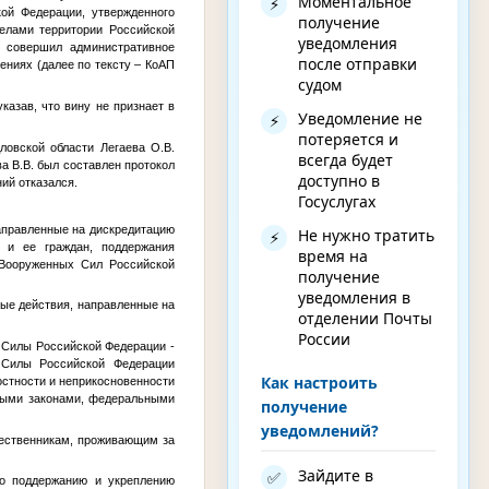
Моментальное
⚡
ой Федерации, утвержденного
получение
елами территории Российской
уведомления
м совершил административное
после отправки
ениях (далее по тексту – КоАП
судом
казав, что вину не признает в
Уведомление не
⚡
потеряется и
овской области Легаева О.В.
всегда будет
а В.В. был составлен протокол
доступно в
ний отказался.
Госуслугах
направленные на дискредитацию
Не нужно тратить
⚡
 и ее граждан, поддержания
время на
 Вооруженных Сил Российской
получение
уведомления в
ые действия, направленные на
отделении Почты
России
е Силы Российской Федерации -
 Силы Российской Федерации
Как настроить
остности и неприкосновенности
нными законами, федеральными
получение
уведомлений?
ечественникам, проживающим за
Зайдите в
✅
по поддержанию и укреплению