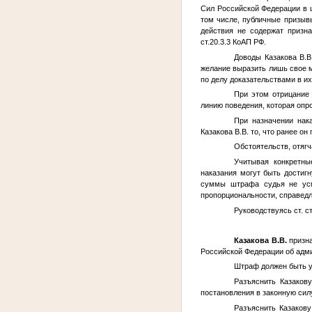
Сил Российской Федерации в 
том числе, публичные призыв
действия не содержат призна
ст.20.3.3 КоАП РФ.
Доводы Казакова В.В
желание выразить лишь свое 
по делу доказательствами в их
При этом отрицание
линию поведения, которая опр
При назначении нак
Казакова В.В. то, что ранее 
Обстоятельств, отяг
Учитывая конкретны
наказания могут быть достиг
суммы штрафа судья не усм
пропорциональности, справедл
Руководствуясь ст. с
Казакова В.В.
призна
Российской Федерации об адми
Штраф должен быть у
Разъяснить Казаков
постановления в законную сил
Разъяснить Казакову