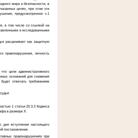
дного мира и безопасности, в
казанных целях, при этом эти
рушение, предусмотренное ч.1
ия, в том числе со ссылкой на
ставленными и исследованными
ья расценивает как защитную
го правонарушения, личность
 что цели административного
онных оснований для снижения
будет отвечать требованиям
 судья
стью 1 статьи 20.3.3 Кодекса
афа в размере Х.
о дня вступления настоящего
ий постановление.
ративных правонарушениях при