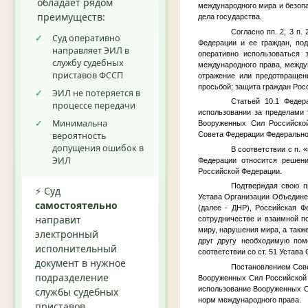
обладает рядом
международного мира и безоп
преимуществ:
дела государства.
Согласно пп. 2, 3 п
✓
Суд оперативно
Федерации и ее граждан, по
направляет ЭИЛ в
оперативно использоваться
службу судебных
международного права, межд
приставов ФССП
отражение или предотвращен
просьбой; защита граждан Рос
✓
ЭИЛ не потеряется в
Статьей 10.1 Феде
процессе передачи
использовании за пределами 
✓
Минимальна
Вооруженных Сил Российской
вероятность
Совета Федерации Федерально
допущения ошибок в
В соответствии с п. 
ЭИЛ
Федерации относится решен
Российской Федерации.
Подтверждая свою п
⚡ Суд
Устава Организации Объединен
самостоятельно
(далее - ДНР), Российская Ф
направит
сотрудничестве и взаимной п
миру, нарушения мира, а такж
электронный
друг другу необходимую пом
исполнительный
соответствии со ст. 51 Устав
документ в нужное
Постановлением Сове
подразделение
Вооруженных Сил Российской 
использование Вооруженных С
службы судебных
норм международного права.
приставов.